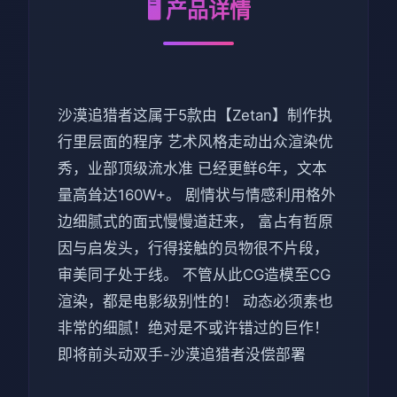
🖥️ 产品详情
沙漠追猎者这属于5款由【Zetan】制作执
行里层面的程序 艺术风格走动出众渲染优
秀，业部顶级流水准 已经更鲜6年，文本
量高耸达160W+。 剧情状与情感利用格外
边细腻式的面式慢慢道赶来， 富占有哲原
因与启发头，行得接触的员物很不片段，
审美同子处于线。 不管从此CG造模至CG
渲染，都是电影级别性的！ 动态必须素也
非常的细腻！绝对是不或许错过的巨作！
即将前头动双手-沙漠追猎者没偿部署