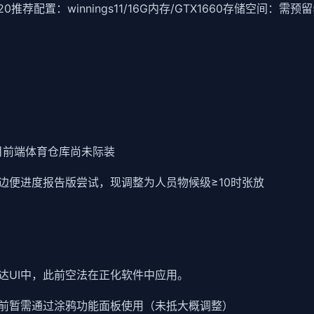
20
​推荐配置​
​：winnings11/16G内存/GTX1660
​存储空间​
​：需预留
但目前端体育仓库尚未际装
边便进度报告版尝试，现调整为人员物候级≥10时张放
达UI中，此前空法在正化软件中应用。
前暂需通过涂鸦功能面板使用（未抵大概调整）