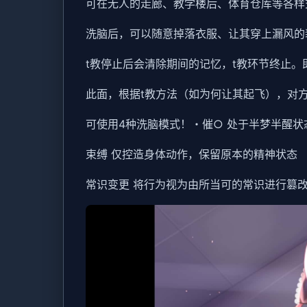
可在无人的走廊、教学楼后、体育仓库等各样
洗脑后，可以随意掉落衣服、让其穿上漏风的
t教停止后会清除期间的记忆，t教环节终止
此面，根据t教方法（如为何让其起飞），对
可使用4种洗脑模式！・催○ 处于半梦半醒
束缚 仅控造身体动作，保留原本的精神状态
常识变更 将行为视为由所当可的常识进行篡